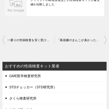
値か比較しました
投
一通りの性病検査を安く受けられる郵送検査キットの最安値を調べました
「風俗嬢のまんこが臭かったです。性病の可能性はありますか？」
稿
ナ
ビ
おすすめの性病検査キット業者
ゲ
GME医学検査研究所
ー
シ
STDチェッカー（STD研究所）
ョ
さくら検査研究所
ン